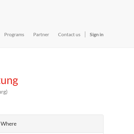
Programs
Partner
Contact us
Sign in
tung
urg
)
Where