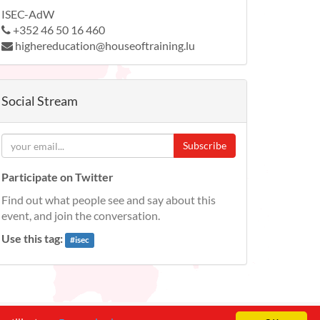
ISEC-AdW
+352 46 50 16 460
highereducation@houseoftraining.lu
Social Stream
Subscribe
Participate on Twitter
Find out what people see and say about this
event, and join the conversation.
Use this tag:
#
isec