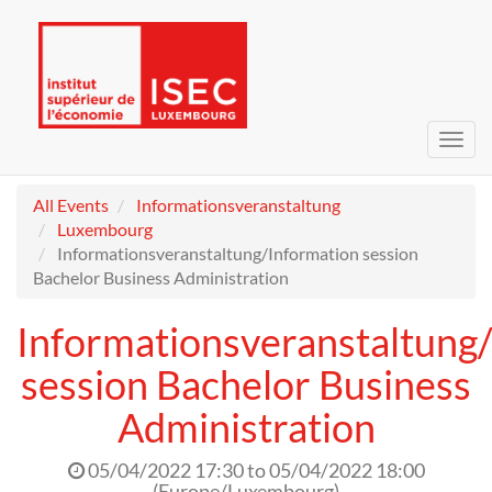
Toggl
navig
All Events
Informationsveranstaltung
Luxembourg
Informationsveranstaltung/Information session
Bachelor Business Administration
Informationsveranstaltung
session Bachelor Business
Administration
05/04/2022 17:30
to
05/04/2022 18:00
(
Europe/Luxembourg
)