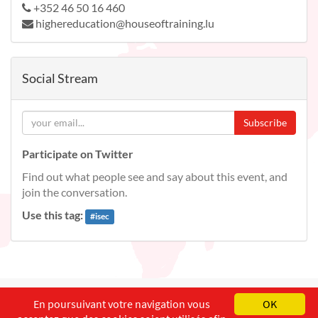
+352 46 50 16 460
highereducation@houseoftraining.lu
Social Stream
Subscribe
Participate on Twitter
Find out what people see and say about this event, and
join the conversation.
Use this tag:
#
isec
English
Français
Deutsch
En poursuivant votre navigation vous
OK