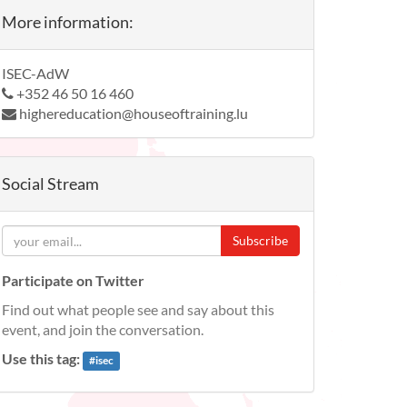
More information:
ISEC-AdW
+352 46 50 16 460
highereducation@houseoftraining.lu
Social Stream
Subscribe
Participate on Twitter
Find out what people see and say about this
event, and join the conversation.
Use this tag:
#
isec