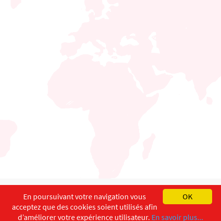
English
Français
Deutsch
En poursuivant votre navigation vous
OK
acceptez que des cookies soient utilisés afin
Copyright ©
ISEC-AdW
Impressum
d’améliorer votre expérience utilisateur.
En savoir plus...