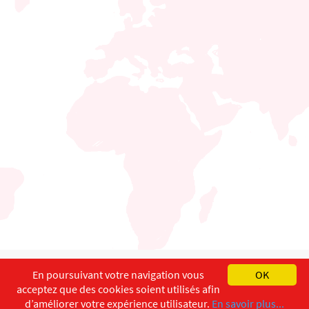
English
Français
Deutsch
En poursuivant votre navigation vous
OK
acceptez que des cookies soient utilisés afin
Copyright ©
ISEC-AdW
Impressum
d’améliorer votre expérience utilisateur.
En savoir plus...