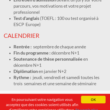
parcours, vos motivations et votre projet
professionnel
Test d’anglais
(TOEFL : 100 ou test organisé à
ESCP
Europe)
CALENDRIER
Rentrée :
septembre de chaque année
Fin du programme :
décembre N+1
Soutenance de thèse personnalisée
en
décembre N+1
Diplômation
en janvier N+2
Rythme :
jeudi, vendredi et samedi toutes les
trois
semaines et une semaine de séminaire
English
Français
Deutsch
En poursuivant votre navigation vous
OK
acceptez que des cookies soient utilisés afin
Copyright ©
ISEC-AdW
Impressum
d’améliorer votre expérience utilisateur.
En savoir plus...