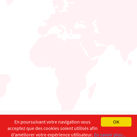
English
Français
Deutsch
En poursuivant votre navigation vous
OK
acceptez que des cookies soient utilisés afin
Copyright ©
ISEC-AdW
Impressum
d’améliorer votre expérience utilisateur.
En savoir plus...