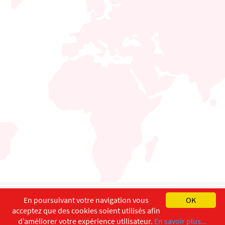
English
Français
Deutsch
En poursuivant votre navigation vous
OK
acceptez que des cookies soient utilisés afin
Copyright ©
ISEC-AdW
Impressum
d’améliorer votre expérience utilisateur.
En savoir plus...