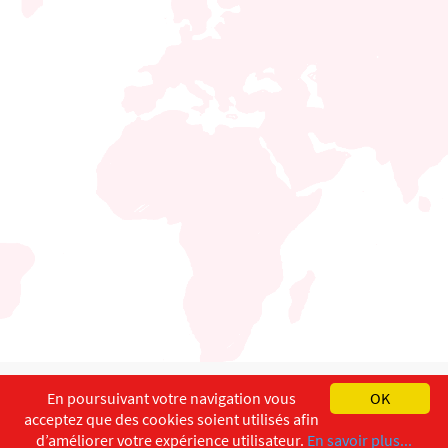
English
Français
Deutsch
En poursuivant votre navigation vous
OK
acceptez que des cookies soient utilisés afin
Copyright ©
ISEC-AdW
Impressum
d’améliorer votre expérience utilisateur.
En savoir plus...