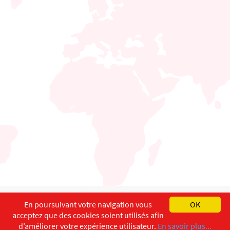
English
Français
Deutsch
En poursuivant votre navigation vous
OK
acceptez que des cookies soient utilisés afin
Copyright ©
ISEC-AdW
Impressum
d’améliorer votre expérience utilisateur.
En savoir plus...