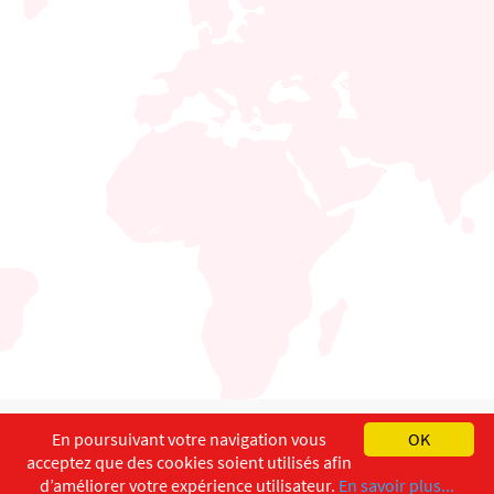
English
Français
Deutsch
En poursuivant votre navigation vous
OK
acceptez que des cookies soient utilisés afin
Copyright ©
ISEC-AdW
Impressum
d’améliorer votre expérience utilisateur.
En savoir plus...