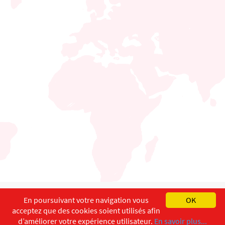
English
Français
Deutsch
En poursuivant votre navigation vous
OK
acceptez que des cookies soient utilisés afin
Copyright ©
ISEC-AdW
Impressum
d’améliorer votre expérience utilisateur.
En savoir plus...