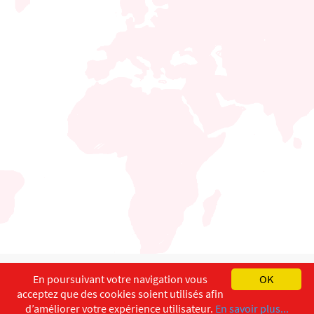
English
Français
Deutsch
En poursuivant votre navigation vous
OK
acceptez que des cookies soient utilisés afin
Copyright ©
ISEC-AdW
Impressum
d’améliorer votre expérience utilisateur.
En savoir plus...