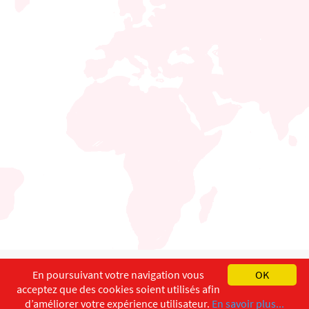
English
Français
Deutsch
En poursuivant votre navigation vous
OK
acceptez que des cookies soient utilisés afin
Copyright ©
ISEC-AdW
Impressum
d’améliorer votre expérience utilisateur.
En savoir plus...