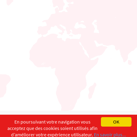
English
Français
Deutsch
En poursuivant votre navigation vous
OK
acceptez que des cookies soient utilisés afin
Copyright ©
ISEC-AdW
Impressum
d’améliorer votre expérience utilisateur.
En savoir plus...