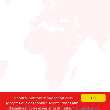
English
Français
Deutsch
En poursuivant votre navigation vous
OK
acceptez que des cookies soient utilisés afin
Copyright ©
ISEC-AdW
Impressum
d’améliorer votre expérience utilisateur.
En savoir plus...