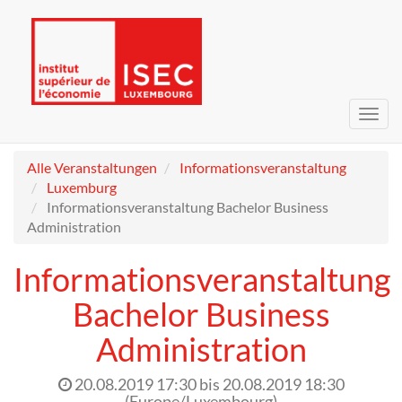
Navig
umsc
Alle Veranstaltungen
Informationsveranstaltung
Luxemburg
Informationsveranstaltung Bachelor Business
Administration
Informationsveranstaltung
Bachelor Business
Administration
20.08.2019 17:30
bis
20.08.2019 18:30
(
Europe/Luxembourg
)