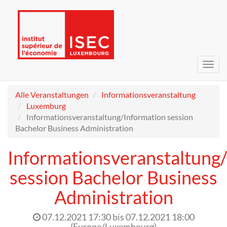
Navig
umsc
Alle Veranstaltungen
Informationsveranstaltung
Luxemburg
Informationsveranstaltung/Information session
Bachelor Business Administration
Informationsveranstaltung
session Bachelor Business
Administration
07.12.2021 17:30
bis
07.12.2021 18:00
(
Europe/Luxembourg
)