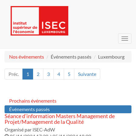
Bascu
la
navig
Nos événements
Événements passés
Luxembourg
Préc.
1
2
3
4
5
Suivante
Prochains événements
Événements passés
Séance d'information Masters Management de
Projet/Management de la Qualité
Organisé par
ISEC-AdW