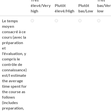
élevé/Very
Plutôt
Plutôt
bas/Ve
high
élevé/High
bas/Low
low
Le temps
moyen
consacré à ce
cours (avec la
préparation
et
l'évaluation, y
compris le
contrôle de
connaissance)
est/I estimate
the average
time spent for
the course as
follows
(includes
preparation,