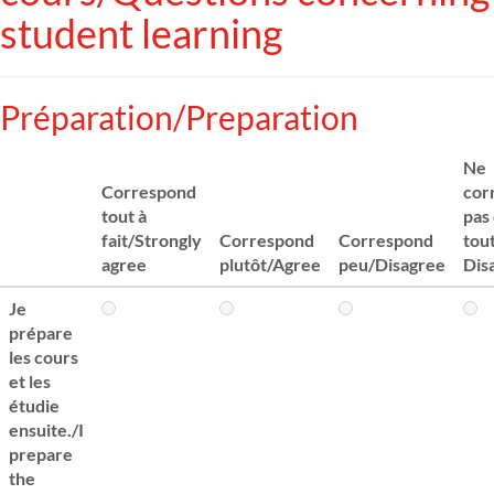
student learning
Préparation/Preparation
Ne
Correspond
cor
tout à
pas
fait/Strongly
Correspond
Correspond
tou
agree
plutôt/Agree
peu/Disagree
Dis
Je
prépare
les cours
et les
étudie
ensuite./I
prepare
the