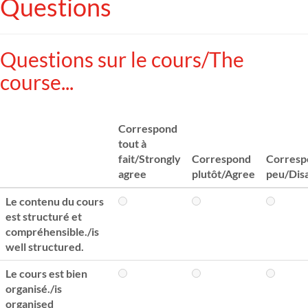
Questions
Questions sur le cours/The
course...
Correspond
tout à
fait/Strongly
Correspond
Corresp
agree
plutôt/Agree
peu/Dis
Le contenu du cours
est structuré et
compréhensible./is
well structured.
Le cours est bien
organisé./is
organised