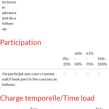
lectures
in
advance
and do a
follow-
up.
Participation
26%
51%
0% -
-
-
76% -
25%
50%
75%
100%
J'ai participé aux cours comme
suit/I took part in the courses as
follows:
Charge temporelle/Time load
Très
Très