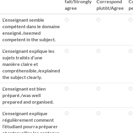
fait/Strongly
Correspond
C
agree
plutôt/Agree
p
L’enseignant semble
compétent dans le domaine
enseigné./seemed
competent in the subject.
L’enseignant explique les
sujets traités d’une
manière claire et
compréhensible./explained
the subject clearly.
L’enseignant est bien
préparé./was well
prepared and organised.
L’enseignant explique
régulièrement comment
l’étudiant pourra préparer
et retravailler les contenus