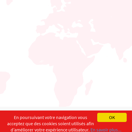
English
Français
Deutsch
En poursuivant votre navigation vous
OK
acceptez que des cookies soient utilisés afin
Copyright ©
ISEC-AdW
Impressum
d’améliorer votre expérience utilisateur.
En savoir plus...