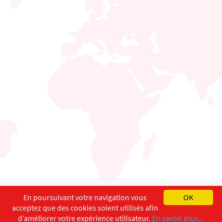
English
Français
Deutsch
En poursuivant votre navigation vous
OK
acceptez que des cookies soient utilisés afin
Copyright ©
ISEC-AdW
Impressum
d’améliorer votre expérience utilisateur.
En savoir plus...