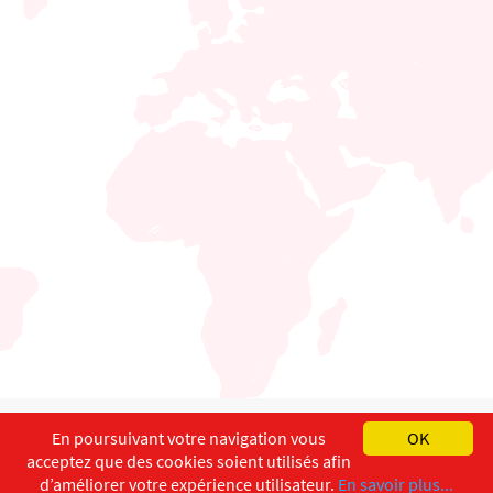
English
Français
Deutsch
En poursuivant votre navigation vous
OK
acceptez que des cookies soient utilisés afin
Copyright ©
ISEC-AdW
Impressum
d’améliorer votre expérience utilisateur.
En savoir plus...