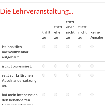
Die Lehrveranstaltung...
trifft
trifft
eher
trifft
trifft
eher
nicht
nicht
keine
zu
zu
zu
zu
Angabe
ist inhaltlich
nachvollziehbar
aufgebaut.
ist gut organisiert.
regt zur kritischen
Auseinandersetzung
an.
hat mein Interesse an
den behandelten
Gegenständen und