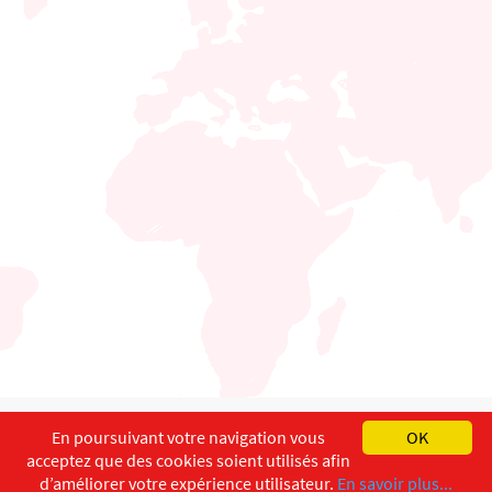
English
Français
Deutsch
En poursuivant votre navigation vous
OK
acceptez que des cookies soient utilisés afin
Copyright ©
ISEC-AdW
Impressum
d’améliorer votre expérience utilisateur.
En savoir plus...