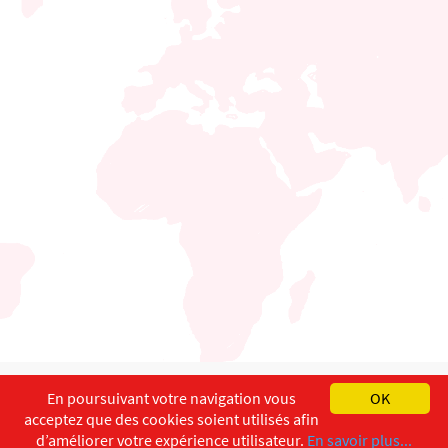
English
Français
Deutsch
En poursuivant votre navigation vous
OK
acceptez que des cookies soient utilisés afin
Copyright ©
ISEC-AdW
Impressum
d’améliorer votre expérience utilisateur.
En savoir plus...