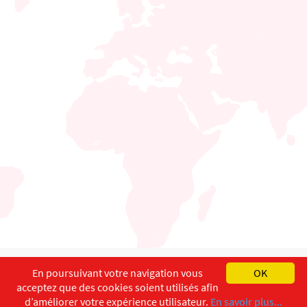
English
Français
Deutsch
En poursuivant votre navigation vous
OK
acceptez que des cookies soient utilisés afin
Copyright ©
ISEC-AdW
Impressum
d’améliorer votre expérience utilisateur.
En savoir plus...