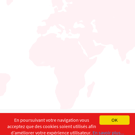
English
Français
Deutsch
En poursuivant votre navigation vous
OK
acceptez que des cookies soient utilisés afin
Copyright ©
ISEC-AdW
Impressum
d’améliorer votre expérience utilisateur.
En savoir plus...