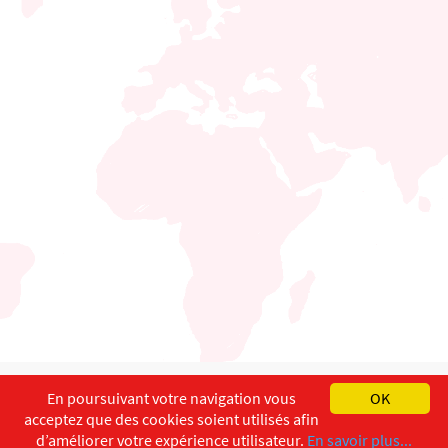
English
Français
Deutsch
En poursuivant votre navigation vous
OK
acceptez que des cookies soient utilisés afin
Copyright ©
ISEC-AdW
Impressum
d’améliorer votre expérience utilisateur.
En savoir plus...