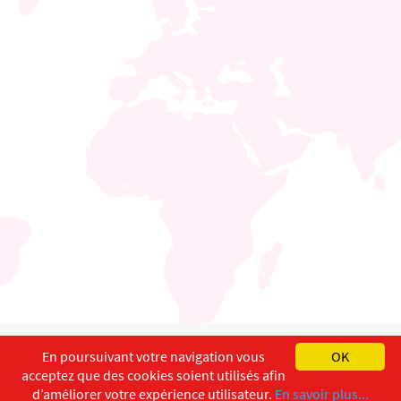
English
Français
Deutsch
En poursuivant votre navigation vous
OK
acceptez que des cookies soient utilisés afin
Copyright ©
ISEC-AdW
Impressum
d’améliorer votre expérience utilisateur.
En savoir plus...