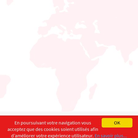
English
Français
Deutsch
En poursuivant votre navigation vous
OK
acceptez que des cookies soient utilisés afin
Copyright ©
ISEC-AdW
Impressum
d’améliorer votre expérience utilisateur.
En savoir plus...