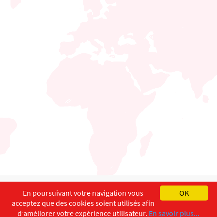
English
Français
Deutsch
En poursuivant votre navigation vous
OK
acceptez que des cookies soient utilisés afin
Copyright ©
ISEC-AdW
Impressum
d’améliorer votre expérience utilisateur.
En savoir plus...