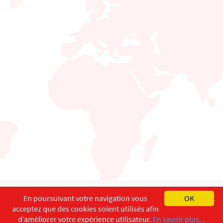
English
Français
Deutsch
En poursuivant votre navigation vous
OK
acceptez que des cookies soient utilisés afin
Copyright ©
ISEC-AdW
Impressum
d’améliorer votre expérience utilisateur.
En savoir plus...