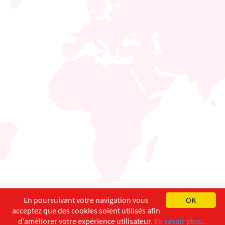
English
Français
Deutsch
En poursuivant votre navigation vous
OK
acceptez que des cookies soient utilisés afin
Copyright ©
ISEC-AdW
Impressum
d’améliorer votre expérience utilisateur.
En savoir plus...