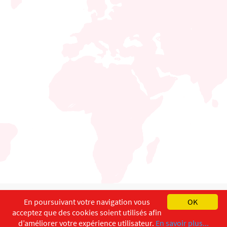
English
Français
Deutsch
En poursuivant votre navigation vous
OK
acceptez que des cookies soient utilisés afin
Copyright ©
ISEC-AdW
Impressum
d’améliorer votre expérience utilisateur.
En savoir plus...