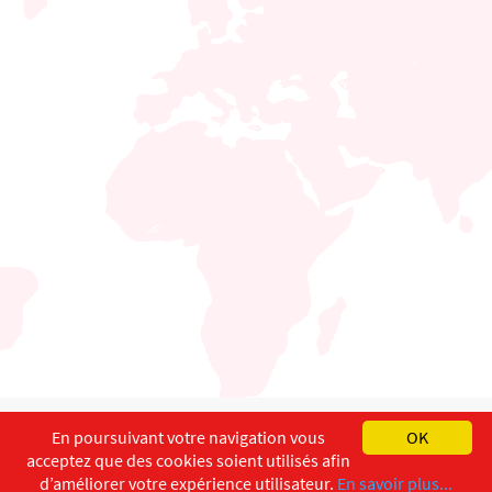
English
Français
Deutsch
En poursuivant votre navigation vous
OK
acceptez que des cookies soient utilisés afin
Copyright ©
ISEC-AdW
Impressum
d’améliorer votre expérience utilisateur.
En savoir plus...