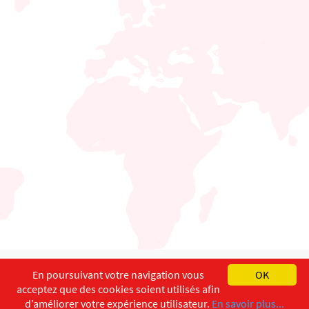
English
Français
Deutsch
En poursuivant votre navigation vous
OK
acceptez que des cookies soient utilisés afin
Copyright ©
ISEC-AdW
Impressum
d’améliorer votre expérience utilisateur.
En savoir plus...