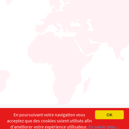
English
Français
Deutsch
En poursuivant votre navigation vous
OK
acceptez que des cookies soient utilisés afin
Copyright ©
ISEC-AdW
Impressum
d’améliorer votre expérience utilisateur.
En savoir plus...