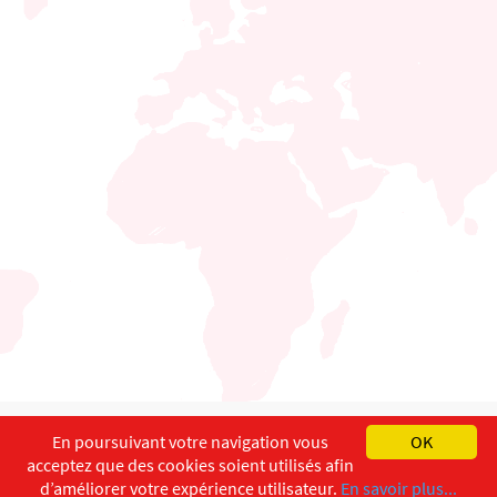
English
Français
Deutsch
En poursuivant votre navigation vous
OK
acceptez que des cookies soient utilisés afin
Copyright ©
ISEC-AdW
Impressum
d’améliorer votre expérience utilisateur.
En savoir plus...