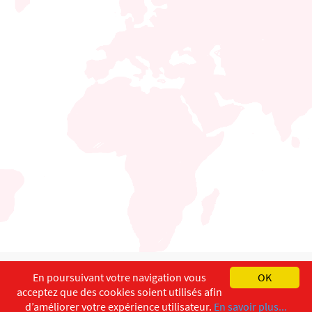
English
Français
Deutsch
En poursuivant votre navigation vous
OK
acceptez que des cookies soient utilisés afin
Copyright ©
ISEC-AdW
Impressum
d’améliorer votre expérience utilisateur.
En savoir plus...