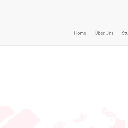
Home
Über Uns
St