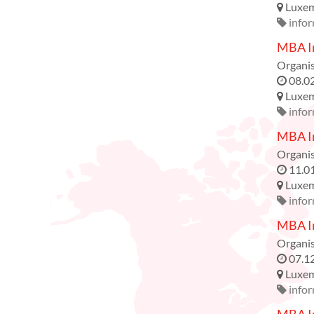
Luxe
infor
MBA In
Organis
08.0
Luxe
infor
MBA In
Organis
11.0
Luxe
infor
MBA In
Organis
07.1
Luxe
infor