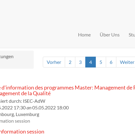
Home
Über Uns
St
ltungen
Vorher
2
3
4
5
6
Weiter
 d'information des programmes Master: Management de P
gement de la Qualité
iert durch:
ISEC-AdW
5.2022 17:30
an
05.05.2022 18:00
mbourg
,
Luxemburg
mation session
formation session