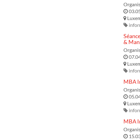
Organis
03.0
Luxe
infor
Séance
& Mana
Organis
07.0
Luxe
infor
MBA In
Organis
05.0
Luxe
infor
MBA In
Organis
15.0