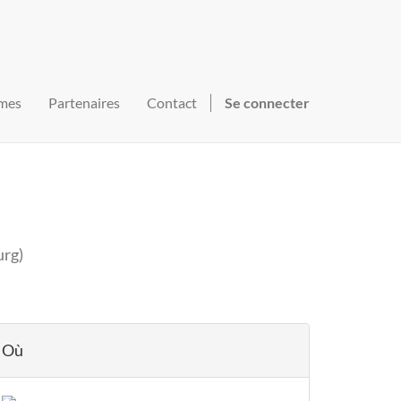
mes
Partenaires
Contact
Se connecter
urg
)
Où