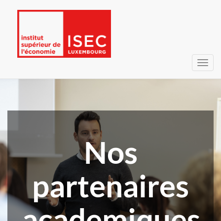
Bascu
la
navig
Nos
partenaires
academiques