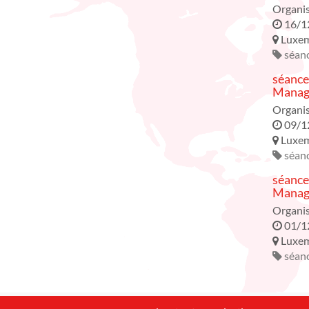
Organi
16/1
Luxe
séanc
séance
Manage
Organi
09/1
Luxe
séanc
séance
Manage
Organi
01/1
Luxe
séanc