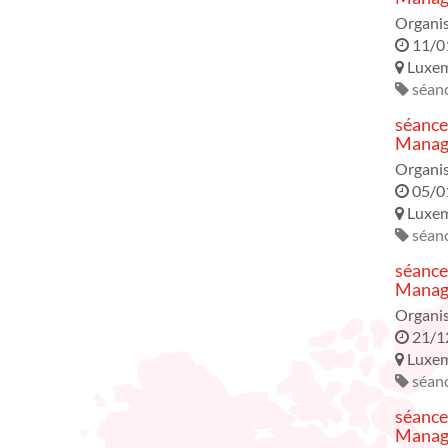
Organi
11/0
Luxe
séanc
séance
Manage
Organi
05/0
Luxe
séanc
séance
Manage
Organi
21/1
Luxe
séanc
séance
Manage