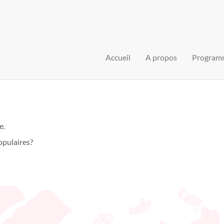
Accueil
A propos
Program
e.
opulaires?