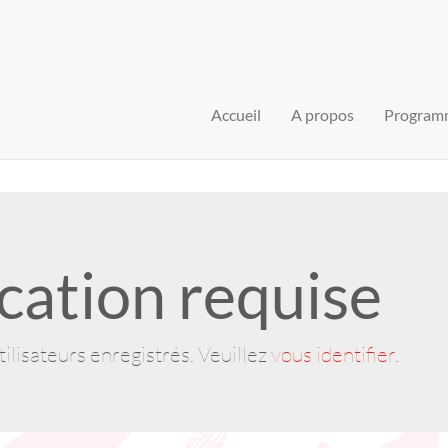
Accueil
A propos
Program
cation requise
ilisateurs enregistrés. Veuillez
vous identifier
.