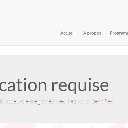
Accueil
A propos
Program
cation requise
ilisateurs enregistrés. Veuillez
vous identifier
.