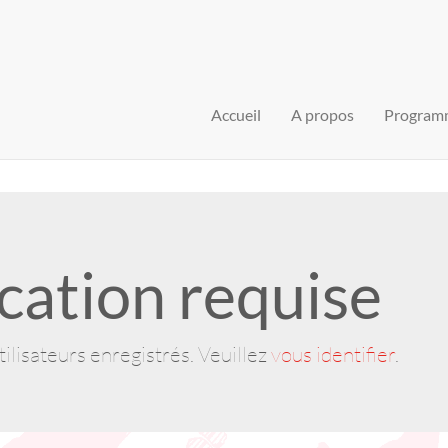
Accueil
A propos
Program
cation requise
ilisateurs enregistrés. Veuillez
vous identifier
.