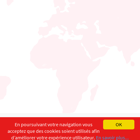
English
Français
Deutsch
En poursuivant votre navigation vous
OK
acceptez que des cookies soient utilisés afin
Copyright ©
ISEC-AdW
Impressum
d’améliorer votre expérience utilisateur.
En savoir plus...